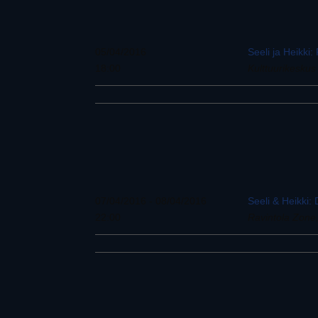
05/04/2016
Seeli ja Heikki
18:00
Kulttuurikesku
07/04/2016 - 08/04/2016
Seeli & Heikki:
22:00
Ravintola Zone,