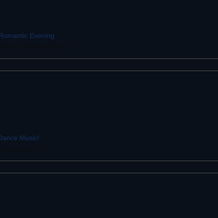
: Romantic Evening
s Naava, Pelkosenniemi
 Dance Music!
 Rukatunturi