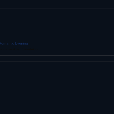
 Romantic Evening
Luontokeskus, Enontekiö