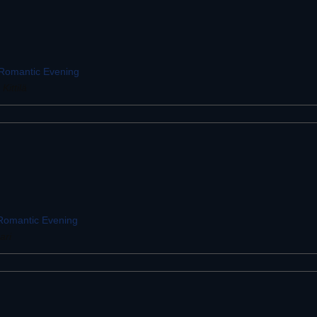
: Romantic Evening
Kittilä
 Romantic Evening
ari