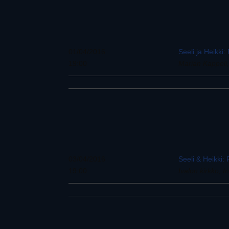
01/04/2016
Seeli ja Heikki
19:00
Marian Kappeli, 
03/04/2016
Seeli & Heikki:
19:00
Ivalon kirkko, In