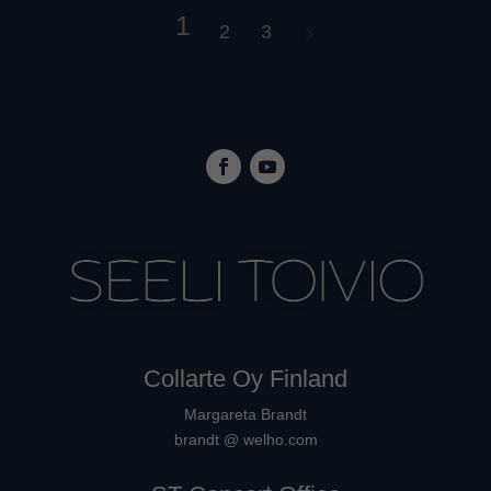
1
2
3
Collarte Oy Finland
Margareta Brandt
brandt @ welho.com