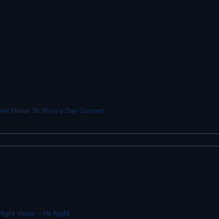
 Ave Maria! St. Mary’s Day Concert
rkko, Lahti
 Night Vision – Hit Night