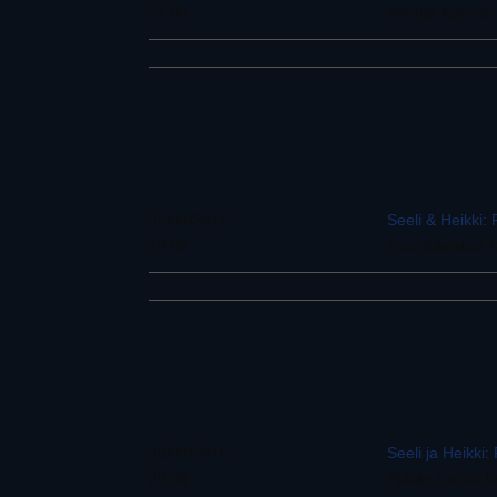
22:00
Wanha Kaleva,
28/03/2016
Seeli & Heikki:
19:00
Luontokeskus K
29/03/2016
Seeli ja Heikki
20:00
Pyhän Laurin k