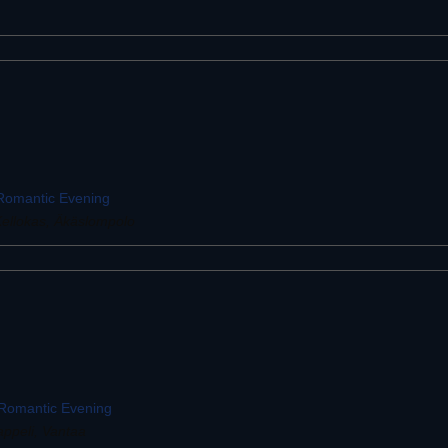
 Romantic Evening
ellokas, Äkäslompolo
: Romantic Evening
appeli, Vantaa