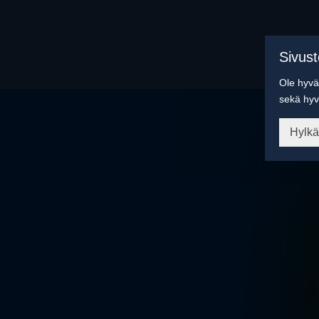
Sivus
Ole hyvä 
sekä hyv
Hylk