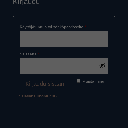
Kirjaudu
Vaaditaan
Käyttäjätunnus tai sähköpostiosoite
*
Vaaditaan
Salasana
*
Muista minut
Kirjaudu sisään
Salasana unohtunut?