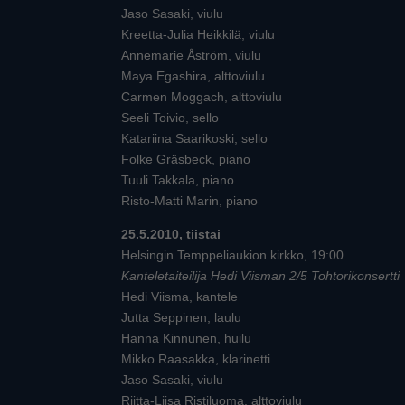
Jaso Sasaki, viulu
Kreetta-Julia Heikkilä, viulu
Annemarie Åström, viulu
Maya Egashira, alttoviulu
Carmen Moggach, alttoviulu
Seeli Toivio, sello
Katariina Saarikoski, sello
Folke Gräsbeck, piano
Tuuli Takkala, piano
Risto-Matti Marin, piano
25.5.2010, tiistai
Helsingin Temppeliaukion kirkko, 19:00
Kanteletaiteilija Hedi Viisman 2/5 Tohtorikonsertti
Hedi Viisma, kantele
Jutta Seppinen, laulu
Hanna Kinnunen, huilu
Mikko Raasakka, klarinetti
Jaso Sasaki, viulu
Riitta-Liisa Ristiluoma, alttoviulu