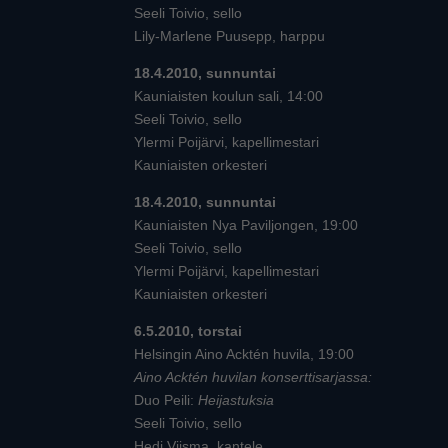
Seeli Toivio, sello
Lily-Marlene Puusepp, harppu
18.4.2010, sunnuntai
Kauniaisten koulun sali, 14:00
Seeli Toivio, sello
Ylermi Poijärvi, kapellimestari
Kauniaisten orkesteri
18.4.2010, sunnuntai
Kauniaisten Nya Paviljongen, 19:00
Seeli Toivio, sello
Ylermi Poijärvi, kapellimestari
Kauniaisten orkesteri
6.5.2010, torstai
Helsingin Aino Acktén huvila, 19:00
Aino Acktén huvilan konserttisarjassa:
Duo Peili:
Heijastuksia
Seeli Toivio, sello
Hedi Viisma, kantele