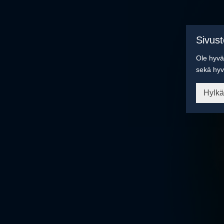
Sivus
Ole hyvä 
sekä hyv
Hylk