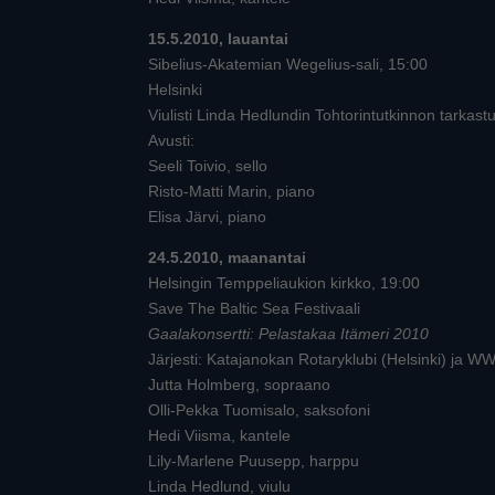
15.5.2010, lauantai
Sibelius-Akatemian Wegelius-sali, 15:00
Helsinki
Viulisti Linda Hedlundin Tohtorintutkinnon tarkastu
Avusti:
Seeli Toivio, sello
Risto-Matti Marin, piano
Elisa Järvi, piano
24.5.2010, maanantai
Helsingin Temppeliaukion kirkko, 19:00
Save The Baltic Sea Festivaali
Gaalakonsertti: Pelastakaa Itämeri 2010
Järjesti: Katajanokan Rotaryklubi (Helsinki) ja 
Jutta Holmberg, sopraano
Olli-Pekka Tuomisalo, saksofoni
Hedi Viisma, kantele
Lily-Marlene Puusepp, harppu
Linda Hedlund, viulu