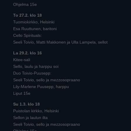
Ohjelma 15e
To 27.2. klo 18
Tuomiokirkko, Helsinki
Esa Ruuttunen, baritoni
Cello Spirituals:
Seeli Toivio, Matti Makkonen ja Ulla Lampela, sellot
La 29.2. klo 16
Kitee-sali
Sello, laulu ja harppu soi
Duo Toivio-Puusepp:
Seeli Toivio, sello ja mezzosopraano
Lily-Marlene Puusepp, harppu
Liput 15e
Su 1.3. klo 18
Puistolan kirkko, Helsinki
Sellon ja laulun ilta
Seeli Toivio, sello ja mezzosopraano
Ohjelma 15e