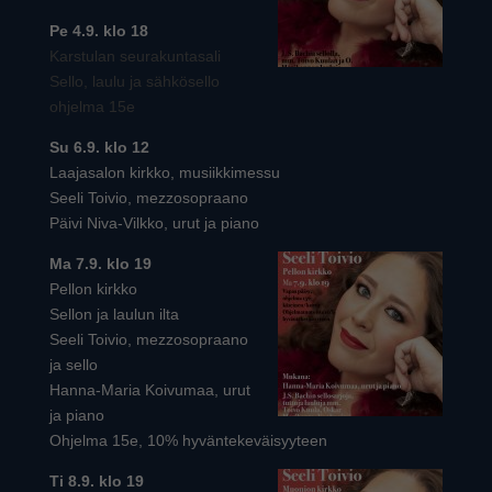
Pe 4.9. klo 18
Karstulan seurakuntasali
Sello, laulu ja sähkösello
ohjelma 15e
Su 6.9. klo 12
Laajasalon kirkko, musiikkimessu
Seeli Toivio, mezzosopraano
Päivi Niva-Vilkko, urut ja piano
Ma 7.9. klo 19
Pellon kirkko
Sellon ja laulun ilta
Seeli Toivio, mezzosopraano
ja sello
Hanna-Maria Koivumaa, urut
ja piano
Ohjelma 15e, 10% hyväntekeväisyyteen
Ti 8.9. klo 19