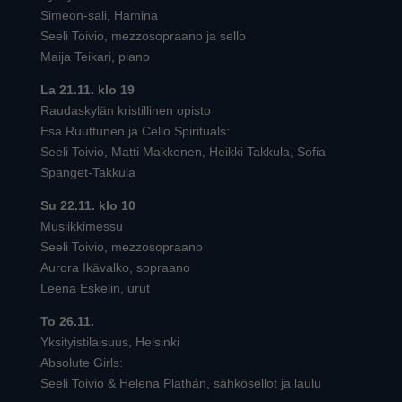
Simeon-sali, Hamina
Seeli Toivio, mezzosopraano ja sello
Maija Teikari, piano
La 21.11. klo 19
Raudaskylän kristillinen opisto
Esa Ruuttunen ja Cello Spirituals:
Seeli Toivio, Matti Makkonen, Heikki Takkula, Sofia
Spanget-Takkula
Su 22.11. klo 10
Musiikkimessu
Seeli Toivio, mezzosopraano
Aurora Ikävalko, sopraano
Leena Eskelin, urut
To 26.11.
Yksityistilaisuus, Helsinki
Absolute Girls:
Seeli Toivio & Helena Plathán, sähkösellot ja laulu