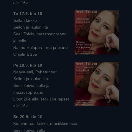
alle 16v
To 17.9. klo 18
Sallan kirkko
Sellon ja laulun ilta
Seeli Toivio, mezzosopraano
ja sello
Raimo Holappa, urut ja piano
Ohjelma 15e
Pe 18.9. klo 18
Naava-sali, Pyhätunturi
Sellon ja laulun ilta
Seeli Toivio, sello ja
mezzosopraano
Liput 20e aikuiset / 10e lapset
alle 16v
Su 20.9. klo 10
Keminmaan kirkko, musiikkimessu
Seeli Toivio, sello