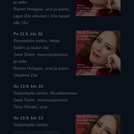
ja sello
Raimo Holappa, urut ja piano
Liput 20e aikuiset / 10e lapset
alle 16v
Pe 11.9. klo 20
Enontekiön kirkko, Hetta
Sellon ja laulun ilta
Seeli Toivio, mezzosopraano
ja sello
Raimo Holappa, urut ja piano
Ohjelma 15e
Su 13.9. klo 10
Sodankylän kirkko, Musiikkimessu
Seeli Toivio, mezzosopraano
Tiina Ylimäki, urut
Su 13.9. klo 13
Sodankylän kirkko
Sellon ja laulun iltapäivä