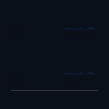
20/02/2018
Seeli ja Sello: JS Bach
19:00
Marian Kappeli, Kittilä
Seeli ja Sello: JS Bach
22/02/2018
Saariselän kappeli,
19:00
Saariselkä