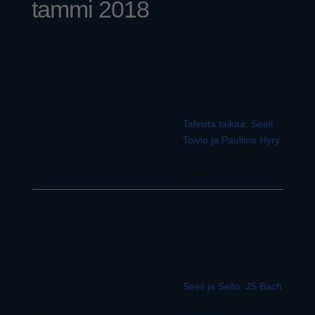
tammi 2018
Talvista taikaa: Seeli
21/01/2018
Toivio ja Pauliina Hyry
18:15
Myyrmäen kirkko,
Vantaa
Seeli ja Sello: JS Bach
28/01/2018
Lapinjärven kirkko,
16:00