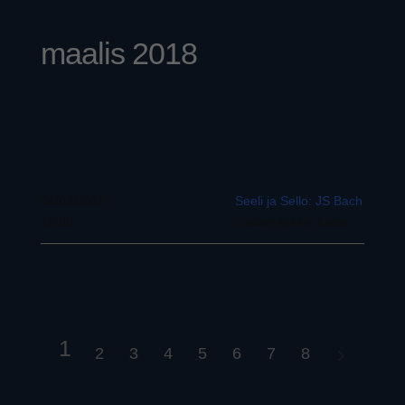
maalis 2018
04/03/2018
Seeli ja Sello: JS Bach
19:00
Liedon kirkko, Lieto
1
2
3
4
5
6
7
8