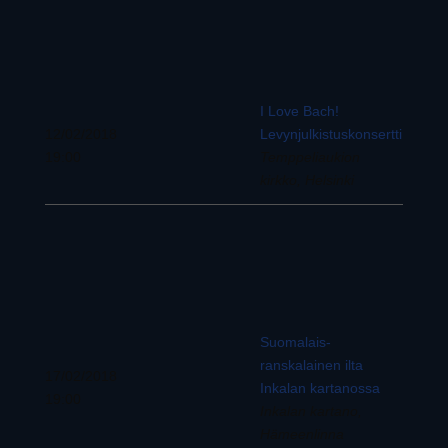
I Love Bach!
12/02/2018
Levynjulkistuskonsertti
19:00
Temppeliaukion
kirkko, Helsinki
Suomalais-
ranskalainen ilta
17/02/2018
Inkalan kartanossa
19:00
Inkalan kartano,
Hämeenlinna