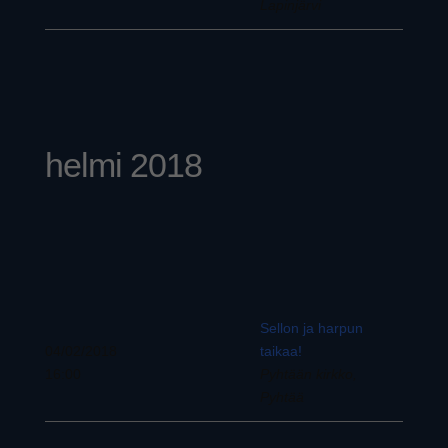
Lapinjärvi
helmi 2018
Sellon ja harpun
04/02/2018
taikaa!
16:00
Pyhtään kirkko,
Pyhtää