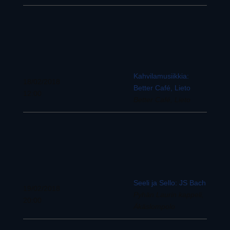
Kahvilamusiikkia:
18/02/2018
Better Café, Lieto
12:00
Better Café, Lieto
Seeli ja Sello: JS Bach
19/02/2018
Pyhän Laurin kappeli,
20:00
Äkäslompolo