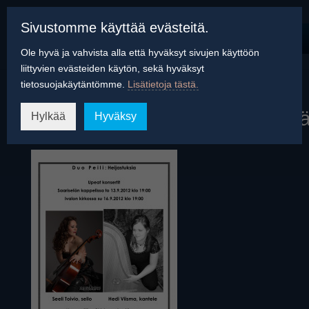
Sivustomme käyttää evästeitä.
Ole hyvä ja vahvista alla että hyväksyt sivujen käyttöön
liittyvien evästeiden käytön, sekä hyväksyt
tietosuojakäytäntömme.
Lisätietoja tästä.
DuoPeiliJulisteIvaloSaariselka
Hylkää
Hyväksy