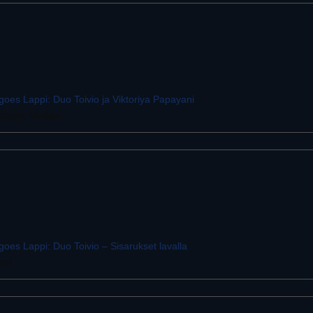
oes Lappi: Duo Toivio ja Viktoriya Papayani
appeli, Vantaa
oes Lappi: Duo Toivio – Sisarukset lavalla
ari