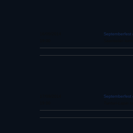
16/09/2014
Septemberfest g
19:00
Saariselän tuntu
17/09/2014
Septemberfest g
19:00
Tunturi-Lapin l