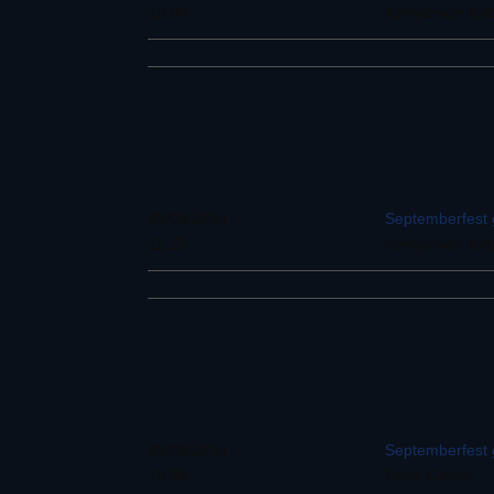
19:00
Kemijärven kult
08/09/2014
Septemberfest g
11:15
Kemijärven kult
09/09/2014
Septemberfest g
19:00
Polar Center,