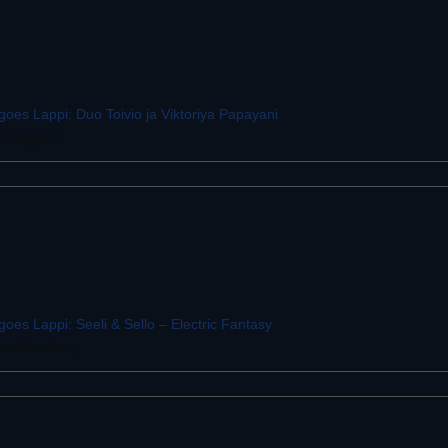
oes Lappi: Duo Toivio ja Viktoriya Papayani
rikappeli,
oes Lappi: Seeli & Sello – Electric Fantasy
uontokeskus,