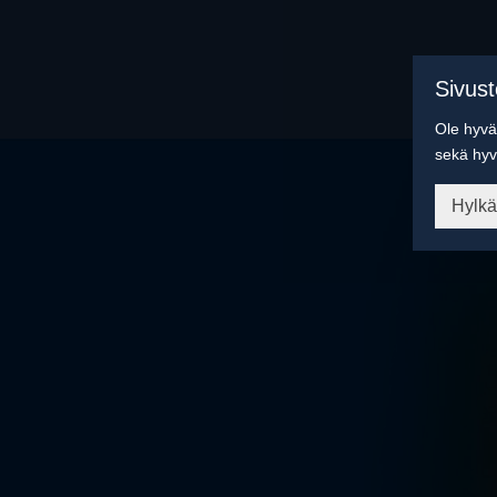
Sivus
Ole hyvä 
sekä hyv
Hylk