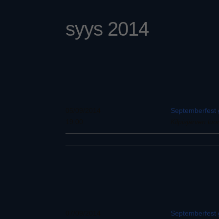
syys 2014
05/09/2014
Septemberfest g
19:00
Kilpisjärven luo
07/09/2014
Septemberfest g