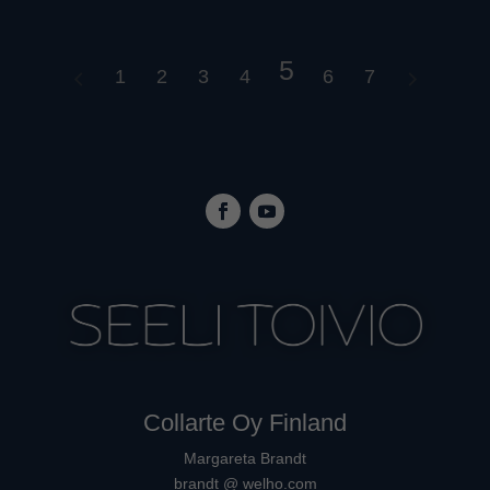
5
1
2
3
4
6
7
Collarte Oy Finland
Margareta Brandt
brandt @ welho.com