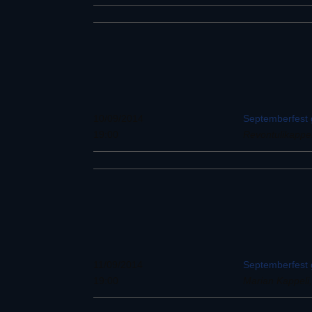
10/09/2014
Septemberfest g
19:00
Revontulikappel
11/09/2014
Septemberfest g
19:00
Marian Kappeli, 