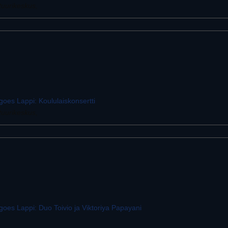
tuurikeskus,
oes Lappi: Koululaiskonsertti
tuurikeskus,
oes Lappi: Duo Toivio ja Viktoriya Papayani