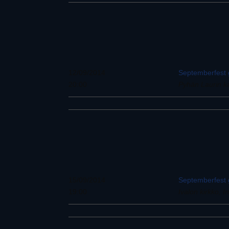
12/09/2014
Septemberfest g
20:00
Pyhän Laurin k
15/09/2014
Septemberfest g
19:00
Ivalon kirkko, In