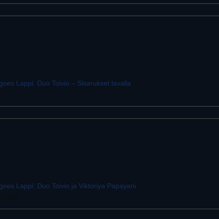
oes Lappi: Duo Toivio – Sisarukset lavalla
i,
oes Lappi: Duo Toivio ja Viktoriya Papayani
Kittilä