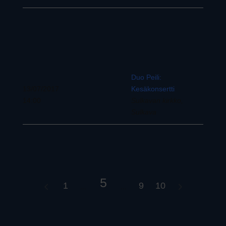
Duo Peili:
13/07/2017
Kesäkonsertti
14:00
Sulkavan kirkko,
Sulkava
5
1
9
10