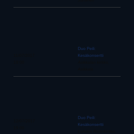
Duo Peili:
11/07/2017
Kesäkonsertti
19:00
Asikkalan kirkko,
Asikkala
Duo Peili:
12/07/2017
Kesäkonsertti
19:00
Lahden Ristinkirkko,