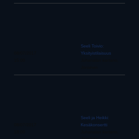
Seeli Toivio:
08/07/2017
Yksityistilaisuus
15:00
Juhanalan kartano,
Joroinen
Seeli ja Heikki:
08/07/2017
Kesäkonsertti
18:00
Juhanalan kartano,
Joroinen