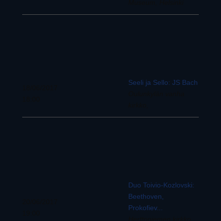
Museum, Helsinki
Seeli ja Sello: JS Bach
18/06/2017
Oulunkylän vanha
18:00
kirkko,
Duo Toivio-Kozlovski:
Beethoven,
20/06/2017
Prokofiev...
19:00
Herttoniemen kirkko,