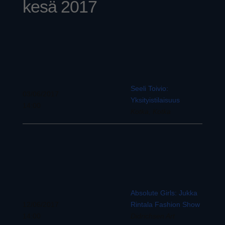
kesä 2017
Seeli Toivio:
03/06/2017
Yksityistilaisuus
14:00
Kotka, Kotka
Absolute Girls: Jukka
12/06/2017
Rintala Fashion Show
14:00
Didrichsen Art