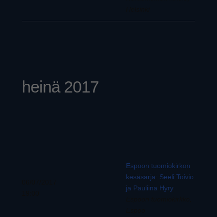
Helsinki
heinä 2017
Espoon tuomiokirkon
kesäsarja: Seeli Toivio
06/07/2017
ja Pauliina Hyry
19:00
Espoon tuomiokirkko,
Espoo