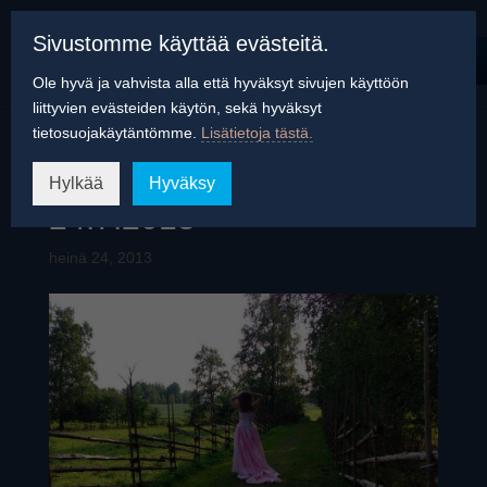
Sivustomme käyttää evästeitä.
Ole hyvä ja vahvista alla että hyväksyt sivujen käyttöön
liittyvien evästeiden käytön, sekä hyväksyt
tietosuojakäytäntömme.
Lisätietoja tästä.
Seeli Petäjävedellä 2,
Hylkää
Hyväksy
24.7.2013
heinä 24, 2013