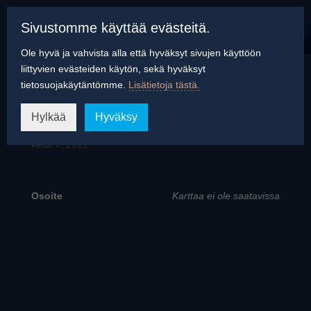
Sivustomme käyttää evästeitä.
Ole hyvä ja vahvista alla että hyväksyt sivujen käyttöön
liittyvien evästeiden käytön, sekä hyväksyt
tietosuojakäytäntömme.
Lisätietoja tästä.
Korundi
Hylkää
Hyväksy
kesä 7, 2012
Osoite
Karttaa ei ole saatavissa