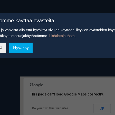
tomme käyttää evästeitä.
ja vahvista alla että hyväksyt sivujen käyttöön liittyvien evästeiden käy
äksyt tietosuojakäytäntömme.
Lisätietoja tästä.
ää
Hyväksy
This page can't load Google Maps correctly.
Savitaipaleen kirkko
OK
Do you own this website?
Peltoinlahdentie 26 - Savitaipale