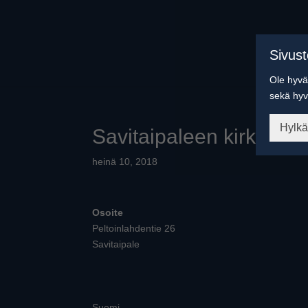
Sivus
Ole hyvä 
sekä hyv
Hylk
Savitaipaleen kirkko
heinä 10, 2018
Osoite
Peltoinlahdentie 26
Savitaipale
Suomi