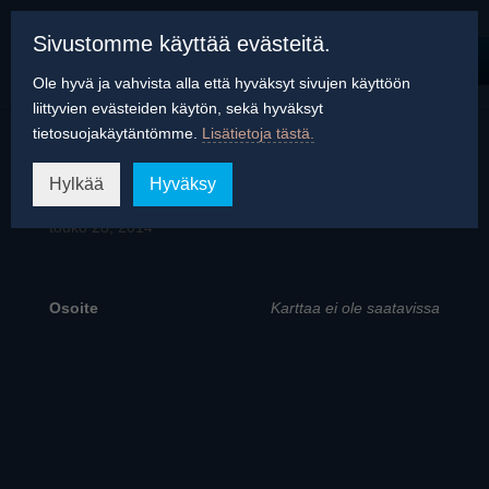
Sivustomme käyttää evästeitä.
Ole hyvä ja vahvista alla että hyväksyt sivujen käyttöön
liittyvien evästeiden käytön, sekä hyväksyt
tietosuojakäytäntömme.
Lisätietoja tästä.
Suomenlahtikylä
Hylkää
Hyväksy
touko 28, 2014
Osoite
Karttaa ei ole saatavissa