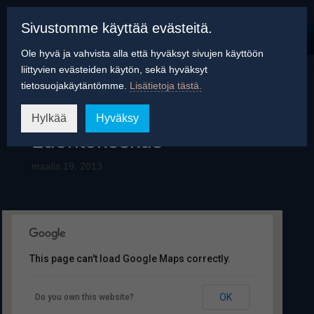
Sivustomme käyttää evästeitä.
Ole hyvä ja vahvista alla että hyväksyt sivujen käyttöön
liittyvien evästeiden käytön, sekä hyväksyt
tietosuojakäytäntömme.
Lisätietoja tästä.
Tunturi-Lapin
Hylkää
Hyväksy
Luontokeskus
maalis 19, 2013
This page can't load Google Maps correctly.
Tunturi-Lapin Luontokeskus
OK
Do you own this website?
Peuratie 15 - Enontekiö