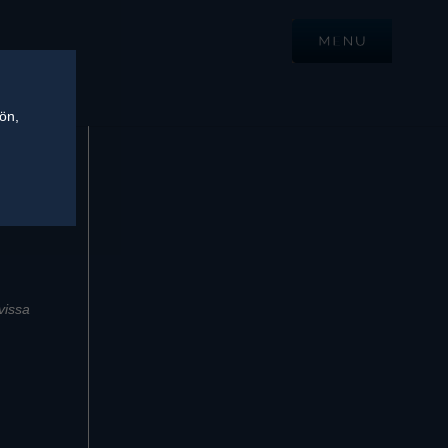
tön,
vissa