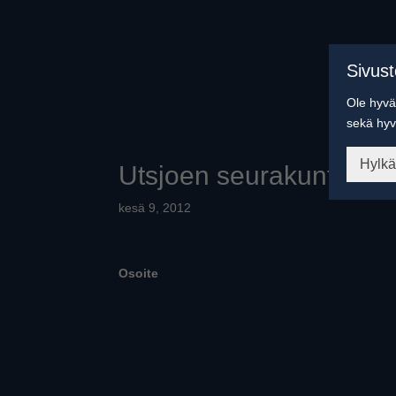
Sivus
Ole hyvä 
sekä hyv
Hylk
Utsjoen seurakuntasali
kesä 9, 2012
Osoite