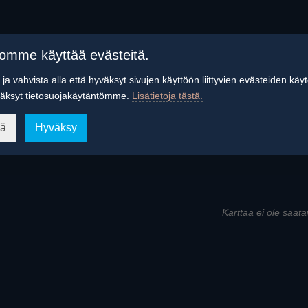
tomme käyttää evästeitä.
ja vahvista alla että hyväksyt sivujen käyttöön liittyvien evästeiden käy
äksyt tietosuojakäytäntömme.
Lisätietoja tästä.
ää
Hyväksy
Karttaa ei ole saata