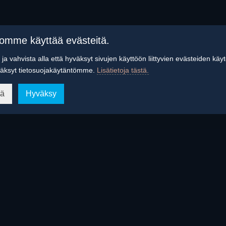
tomme käyttää evästeitä.
ja vahvista alla että hyväksyt sivujen käyttöön liittyvien evästeiden käy
äksyt tietosuojakäytäntömme.
Lisätietoja tästä.
ää
Hyväksy
Serenade