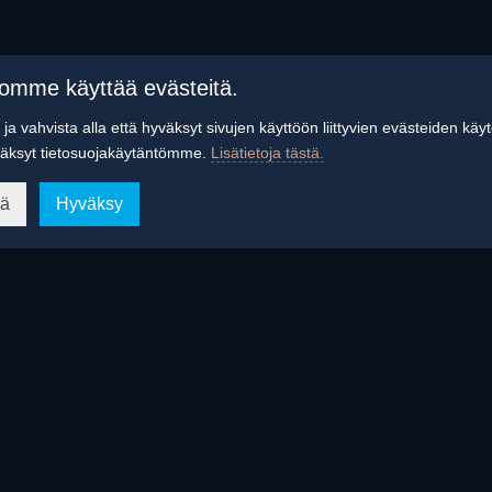
tomme käyttää evästeitä.
ja vahvista alla että hyväksyt sivujen käyttöön liittyvien evästeiden käy
äksyt tietosuojakäytäntömme.
Lisätietoja tästä.
ää
Hyväksy
t