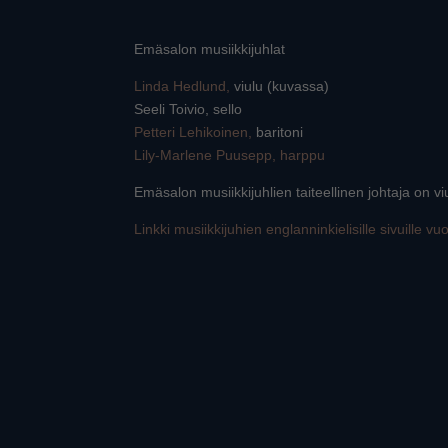
Emäsalon musiikkijuhlat
Linda Hedlund,
viulu (kuvassa)
Seeli Toivio, sello
Petteri Lehikoinen,
baritoni
Lily-Marlene Puusepp, harppu
Emäsalon musiikkijuhlien taiteellinen johtaja on viu
Linkki musiikkijuhien englanninkielisille sivuille v