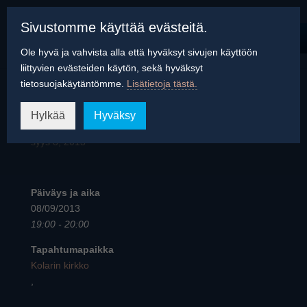
Sivustomme käyttää evästeitä.
Ole hyvä ja vahvista alla että hyväksyt sivujen käyttöön
liittyvien evästeiden käytön, sekä hyväksyt
tietosuojakäytäntömme.
Lisätietoja tästä.
Lapinkiertue
Hylkää
Hyväksy
syys 8, 2013
Päiväys ja aika
08/09/2013
19:00 - 20:00
Tapahtumapaikka
Kolarin kirkko
,