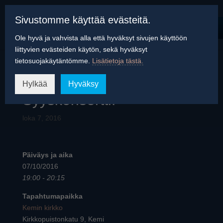
Sivustomme käyttää evästeitä.
Ole hyvä ja vahvista alla että hyväksyt sivujen käyttöön
liittyvien evästeiden käytön, sekä hyväksyt
tietosuojakäytäntömme.
Lisätietoja tästä.
Pohjanlahti –
Hylkää
Hyväksy
Syyskonsertti.
loka 7, 2016
Päiväys ja aika
07/10/2016
19:00 - 20:15
Tapahtumapaikka
Kemin kirkko
Kirkkopuistonkatu 9, Kemi