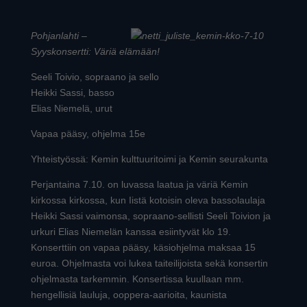
Pohjanlahti –
Syyskonsertti: Väriä elämään!
Seeli Toivio, sopraano ja sello
Heikki Sassi, basso
Elias Niemelä, urut
Vapaa pääsy, ohjelma 15e
Yhteistyössä: Kemin kulttuuritoimi ja Kemin seurakunta
Perjantaina 7.10. on luvassa laatua ja väriä Kemin
kirkossa kirkossa, kun Iistä kotoisin oleva bassolaulaja
Heikki Sassi vaimonsa, sopraano-sellisti Seeli Toivion ja
urkuri Elias Niemelän kanssa esiintyvät klo 19.
Konserttiin on vapaa pääsy, käsiohjelma maksaa 15
euroa. Ohjelmasta voi lukea taiteilijoista sekä konsertin
ohjelmasta tarkemmin. Konsertissa kuullaan mm.
hengellisiä lauluja, ooppera-aarioita, kaunista