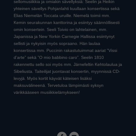
sellomusiikkia ja omiakin sävellyksiä: Seelin ja Heikin
yhteinen sävellys Pohjanlahti kuullaan konsertissa sekä
Elias Niemelän Toccata uruille. Niemelä toimii mm.
Kemin seurakunnan kanttorina ja esiintyy säännöllisesti
omin konsertein. Seeli Toivio on lahtelainen, mm.
Japanissa ja New Yorkin Carnegie Hallissa esiintynyt
sellisti ja nykyisin myös sopraano. Hän laulaa
konsertissa mm. Puccinin rakastutuimmat aariat ”Vissi
d’arte” sekä ”O mio babbino caro”. Seelin 1810
rakennettu sello soi myös mm. Järnefeltin Kehtolaulua ja
Sibeliusta. Taiteilijat juontavat konsertin, myynnissä CD-
levyjä. Myös kortit käyvät käteisen lisäksi
maksuvälineenä. Tervetuloa lämpimästi syksyn
värikkääseen musiikkielämykseen!