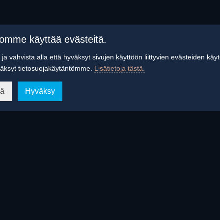
tomme käyttää evästeitä.
ja vahvista alla että hyväksyt sivujen käyttöön liittyvien evästeiden käy
äksyt tietosuojakäytäntömme.
Lisätietoja tästä.
ää
Hyväksy
n ilta