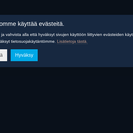
tomme käyttää evästeitä.
ja vahvista alla että hyväksyt sivujen käyttöön liittyvien evästeiden käy
äksyt tietosuojakäytäntömme.
Lisätietoja tästä.
ää
Hyväksy
ria! Marianpäivän konsertti