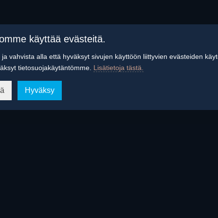
tomme käyttää evästeitä.
ja vahvista alla että hyväksyt sivujen käyttöön liittyvien evästeiden käy
äksyt tietosuojakäytäntömme.
Lisätietoja tästä.
ää
Hyväksy
tyy – Tunnelmallinen ilta