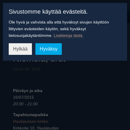
Sivustomme käyttää evästeitä.
Ole hyvä ja vahvista alla että hyväksyt sivujen käyttöön
liittyvien evästeiden käytön, sekä hyväksyt
tietosuojakäytäntömme.
Lisätietoja tästä.
Seeli Toivio, sello ja Elias
Hylkää
Hyväksy
Niemelä, urut
heinä 16, 2015
Päiväys ja aika
16/07/2015
20:00 - 21:00
Tapahtumapaikka
Haukiputaan kirkko
Kirkkotie 10, Haukipudas