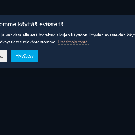
tomme käyttää evästeitä.
ja vahvista alla että hyväksyt sivujen käyttöön liittyvien evästeiden käy
äksyt tietosuojakäytäntömme.
Lisätietoja tästä.
ää
Hyväksy
ulaudessa