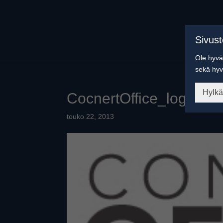
Sivus
Ole hyvä 
sekä hyv
Hylk
CocnertOffice_logo_h
touko 22, 2013