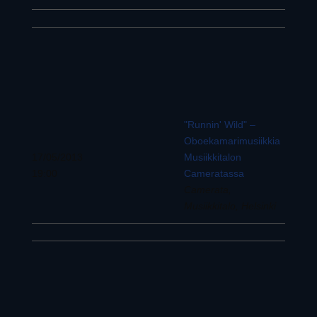
"Runnin' Wild" –
Oboekamarimusiikkia
17/05/2013
Musiikkitalon
19:00
Cameratassa
Camerata,
Musiikkitalo, Helsinki