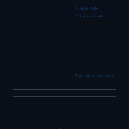
Seeli ja Sello –
24/05/2013
Yksityistilaisuus
13:00
Helsinki, Helsinki
26/05/2013
Romanttiset virtuoosit
18:00
Nousiaisten kirkko,