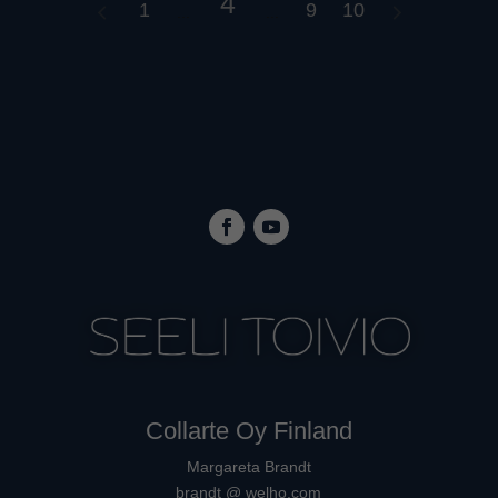
4
1
9
10
Collarte Oy Finland
Margareta Brandt
brandt @ welho.com