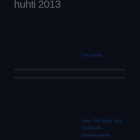
huhti 2013
14/04/2013
Trio Ideale
19:00
Peräseinäjoen kirkko,
Save The Baltic Sea
Festivaali –
16/04/2013
Gaalakonsertti
19:00