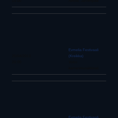
15:00
Ainola, Järvenpää
Evmelia Festivaali
25/04/2013
(Kreikka)
20:00
Volos
kamarimusiikkisali,
Evmelia Festivaali