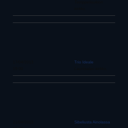
Temppeliaukion
kirkko,
17/04/2013
Trio Ideale
19:00
Lauritsalan kirkko,
21/04/2013
Sibeliusta Ainolassa