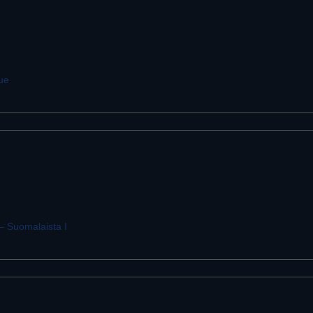
tue
– Suomalaista I