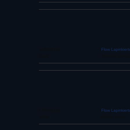
16/09/2013
Flow Lapinkier
19:00
Muonion kirkko
17/09/2013
Flow Lapinkier
19:00
Kittilän kirkko,