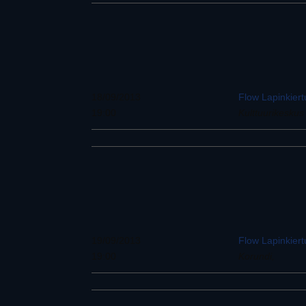
18/09/2013
Flow Lapinkier
19:00
Kulttuurikesku
19/09/2013
Flow Lapinkier
19:00
Korundi,