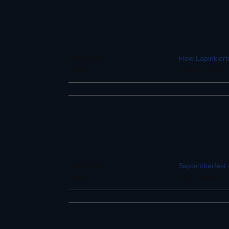
20/09/2013
Flow Lapinkier
19:00
Utsjoen kirkko,
24/09/2013
Septemberfest 
19:00
G18, Helsinki