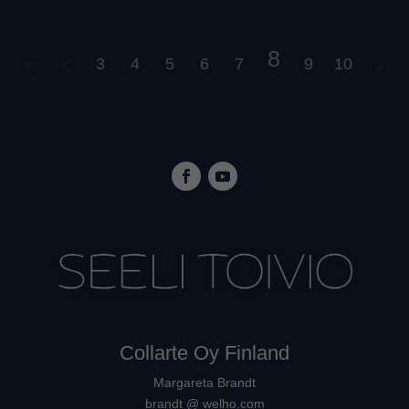
8
3
4
5
6
7
9
10
Collarte Oy Finland
Margareta Brandt
brandt @ welho.com