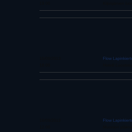
19:00
Kilpisjärven luo
15/09/2013
Flow Lapinkier
18:00
Hotelli Luostotu
16/09/2013
Flow Lapinkiert
12:00
Muonion yläkou