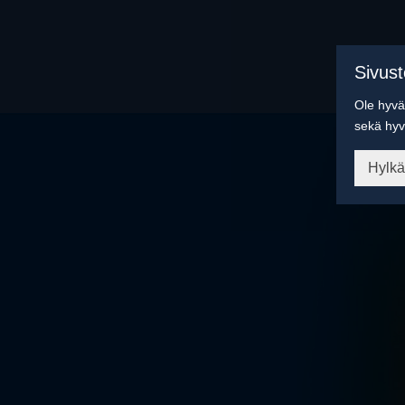
Sivus
Ole hyvä 
sekä hyv
Hylk