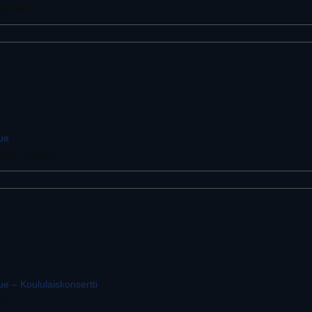
ntotalo,
tue
nturi, Luosto
ue – Koululaiskonsertti
lu,